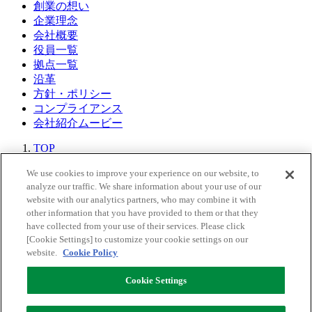
創業の想い
企業理念
会社概要
役員一覧
拠点一覧
沿革
方針・ポリシー
コンプライアンス
会社紹介ムービー
TOP
企業情報
We use cookies to improve your experience on our website, to
企業理念
analyze our traffic. We share information about your use of our
website with our analytics partners, who may combine it with
Back to Top
other information that you have provided to them or that they
have collected from your use of their services. Please click
[Cookie Settings] to customize your cookie settings on our
サイトマップ
website.
Cookie Policy
個人情報保護方針
情報セキュリティポリシー
Cookie Settings
クッキーポリシー
Life is Rare