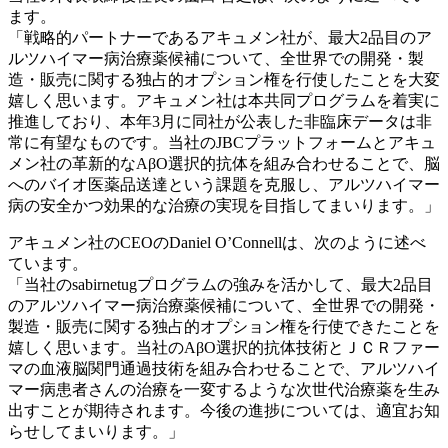
ます。
「戦略的パートナーであるアキュメン社が、最大2品目のア
ルツハイマー病治療薬候補について、全世界での開発・製
造・販売に関する独占的オプション権を行使したことを大変
嬉しく思います。アキュメン社は本共同プログラムを着実に
推進しており、本年3月に同社が公表した非臨床データは非
常に有望なものです。当社のJBCプラットフォームとアキュ
メン社の革新的なAβO選択的抗体を組み合わせることで、脳
へのバイオ医薬品送達という課題を克服し、アルツハイマー
病の安全かつ効果的な治療の実現を目指してまいります。」
アキュメン社のCEOのDaniel O’Connellは、次のように述べ
ています。
「当社のsabirnetugプログラムの強みを活かして、最大2品目
のアルツハイマー病治療薬候補について、全世界での開発・
製造・販売に関する独占的オプション権を行使できたことを
嬉しく思います。当社のAβO選択的抗体技術とＪＣＲファー
マの血液脳関門通過技術を組み合わせることで、アルツハイ
マー病患者さんの治療を一変するような次世代治療薬を生み
出すことが期待されます。今後の進捗については、適宜お知
らせしてまいります。」