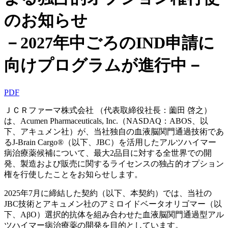
のお知らせ
－2027年中ごろのIND申請に
向けプログラムが進行中－
PDF
ＪＣＲファーマ株式会社 （代表取締役社長：薗田 啓之）
は、Acumen Pharmaceuticals, Inc.（NASDAQ：ABOS、以
下、アキュメン社）が、当社独自の血液脳関門通過技術であ
るJ-Brain Cargo®（以下、JBC）を活用したアルツハイマー
病治療薬候補について、最大2品目に対する全世界での開
発、製造および販売に関するライセンスの独占的オプション
権を行使したことをお知らせします。
2025年7月に締結した契約（以下、本契約）では、当社の
JBC技術とアキュメン社のアミロイドベータオリゴマー（以
下、AβO）選択的抗体を組み合わせた血液脳関門通過型アル
ツハイマー病治療薬の開発を目的としています。