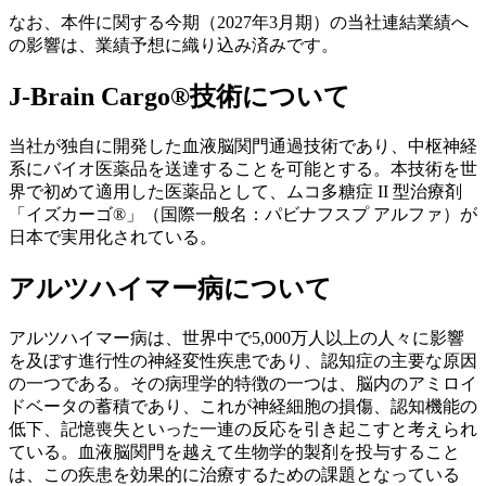
なお、本件に関する今期（2027年3月期）の当社連結業績へ
の影響は、業績予想に織り込み済みです。
J-Brain Cargo®技術について
当社が独自に開発した血液脳関門通過技術であり、中枢神経
系にバイオ医薬品を送達することを可能とする。本技術を世
界で初めて適用した医薬品として、ムコ多糖症 II 型治療剤
「イズカーゴ®」（国際一般名：パビナフスプ アルファ）が
日本で実用化されている。
アルツハイマー病について
アルツハイマー病は、世界中で5,000万人以上の人々に影響
を及ぼす進行性の神経変性疾患であり、認知症の主要な原因
の一つである。その病理学的特徴の一つは、脳内のアミロイ
ドベータの蓄積であり、これが神経細胞の損傷、認知機能の
低下、記憶喪失といった一連の反応を引き起こすと考えられ
ている。血液脳関門を越えて生物学的製剤を投与すること
は、この疾患を効果的に治療するための課題となっている