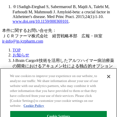
※1
Sadigh-Eteghad S, Sabermarouf B, Majdi A, Talebi M,
Farhoudi M, Mahmoudi J. Amyloid-beta: a crucial factor in
Alzheimer's disease. Med Princ Pract. 2015;24(1):1-10.
www.doi.org/10.1159/000369101
.
本件に関するお問い合せ先：
ＪＣＲファーマ株式会社 経営戦略本部 広報・IR室
ir-info@jp.jcrpharm.com
TOP
お知らせ
J-Brain Cargo®技術を活用したアルツハイマー病治療薬
の開発におけるアキュメン社による独占的オプション
権行使のお知らせ－2027年中ごろのIND申請に向けプ
We use cookies to improve your experience on our website, to
ログラムが進行中－
analyze our traffic. We share information about your use of our
website with our analytics partners, who may combine it with
Back to Top
other information that you have provided to them or that they
have collected from your use of their services. Please click
[Cookie Settings] to customize your cookie settings on our
サイトマップ
website.
Cookie Policy
個人情報保護方針
情報セキュリティポリシー
Cookie Settings