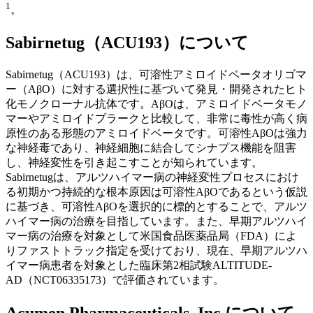
1
。
Sabirnetug（ACU193）について
Sabirnetug（ACU193）は、可溶性アミロイドベータオリゴマ
ー（AβO）に対する選択性に基づいて発見・開発されたヒト
化モノクローナル抗体です。AβOは、アミロイドベータモノ
マーやアミロイドプラークと比較して、非常に毒性が高く病
原性のある形態のアミロイドベータです。可溶性AβOは強力
な神経毒であり、神経細胞に結合してシナプス機能を阻害
し、神経変性を引き起こすことが知られています。
Sabirnetugは、アルツハイマー病の神経変性プロセスにおけ
る初期かつ持続的な根本原因は可溶性AβOであるという仮説
に基づき、可溶性AβOを選択的に標的とすることで、アルツ
ハイマー病の治療を目指しています。また、早期アルツハイ
マー病の治療を対象として米国食品医薬品局（FDA）によ
りファストトラック指定を受けており、現在、早期アルツハ
イマー病患者を対象とした臨床第2相試験ALTITUDE-
AD（NCT06335173）で評価されています。
Acumen Pharmaceuticals, Inc.について