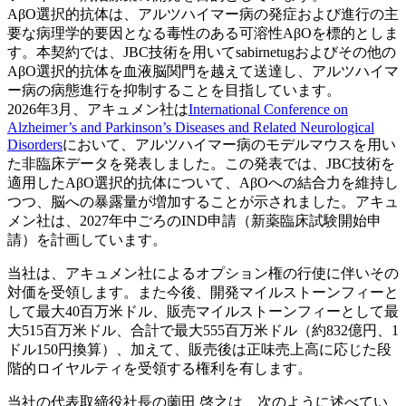
AβO選択的抗体は、アルツハイマー病の発症および進行の主
要な病理学的要因となる毒性のある可溶性AβOを標的としま
す。本契約では、JBC技術を用いてsabirnetugおよびその他の
AβO選択的抗体を血液脳関門を越えて送達し、アルツハイマ
ー病の病態進行を抑制することを目指しています。
2026年3月、アキュメン社は
International Conference on
Alzheimer’s and Parkinson’s Diseases and Related Neurological
Disorders
において、アルツハイマー病のモデルマウスを用い
た非臨床データを発表しました。この発表では、JBC技術を
適用したAβO選択的抗体について、AβOへの結合力を維持し
つつ、脳への暴露量が増加することが示されました。アキュ
メン社は、2027年中ごろのIND申請（新薬臨床試験開始申
請）を計画しています。
当社は、アキュメン社によるオプション権の行使に伴いその
対価を受領します。また今後、開発マイルストーンフィーと
して最大40百万米ドル、販売マイルストーンフィーとして最
大515百万米ドル、合計で最大555百万米ドル（約832億円、1
ドル150円換算）、加えて、販売後は正味売上高に応じた段
階的ロイヤルティを受領する権利を有します。
当社の代表取締役社長の薗田 啓之は、次のように述べてい