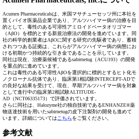
Acumen Pharmaceuticalsは、米国マサチューセッツ州に本社を
置くバイオ医薬品企業であり、アルツハイマー病の治療を目
的として、毒性のある可溶性アミロイドベータオリゴマー
（AβO）を標的とする新規治療法の開発を進めています。同
社の科学的創業者はAβOに関する研究の先駆者であり、蓄積
されつつある証拠は、これらがアルツハイマー病の病態にお
ける初期かつ持続的な引き金であることを示しています。
同社は現在、治療薬候補であるsabirnetug（ACU193）の開発
を重点的に進めています。
これは毒性のある可溶性AβOを選択的に標的とするヒト化モ
ノクローナル抗体であり、臨床第1相試験INTERCEPT-ADで
の良好な結果を受けて、現在、早期アルツハイマー病を対象
として進行中の臨床第2相試験ALTITUDE-
AD（NCT06335173）で評価されています。
さらに同社は、Halozyme社の独自技術であるENHANZE®薬
物送達技術を用いたsabirnetugの皮下注製剤の開発も進めて
います。詳細については
こちら
をご覧ください。
参考文献